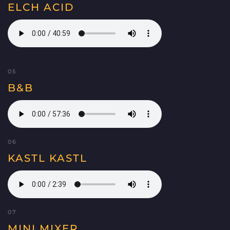
ELCH ACID
05
B&B
06
KASTL KASTL
07
MINI MIXER