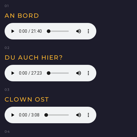
01
AN BORD
02
DU AUCH HIER?
03
CLOWN OST
04